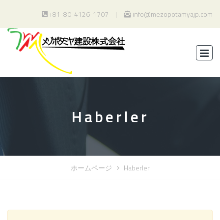
+81-80-4126-1707
info@mezopotamyajp.com
Haberler
ホームページ
Haberler